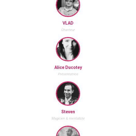
VLAD
Chanteur
Alice Ducotey
Présentatrice
Steven
Magicien & mentaliste