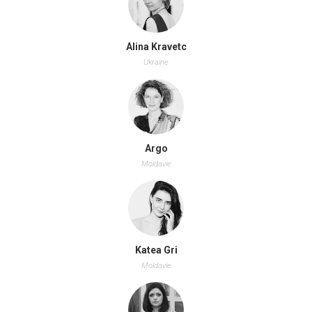
Alina Kravetc
Ukraine
Argo
Moldavie
Katea Gri
Moldavie