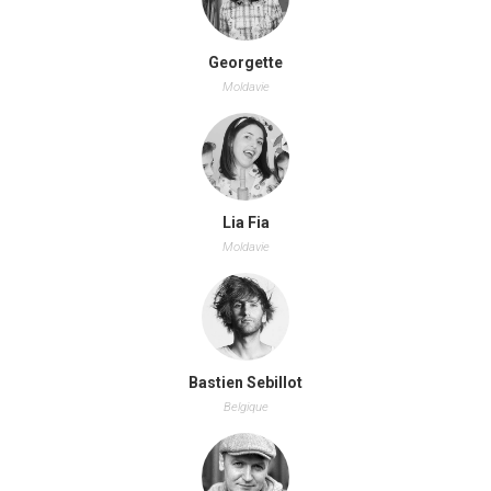
Georgette
Moldavie
Lia Fia
Moldavie
Bastien Sebillot
Belgique