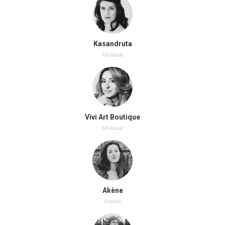
Kasandruta
Moldavie
Vivi Art Boutique
Moldavie
Akène
France