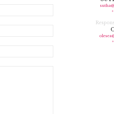
sutha@
+
Respons
olesea
+