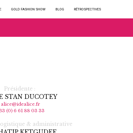
E
GOLD FASHION SHOW
BLOG
RÉTROSPECTIVES
Présidente :
E STAN DUCOTEY
alice@idealice.fr
33 (0) 6 61 88 03 33
logistique & administrative
HATIP KETGUDEE