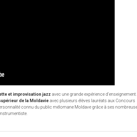
tte et improvisation jazz
avec une grande expérience d’enseignement
 supérieur de la Moldavie
avec plusieurs élèves lauréats aux Concours
 personnalité connu du public mélomane Moldave grâce à ses nombreus
instrumentiste.