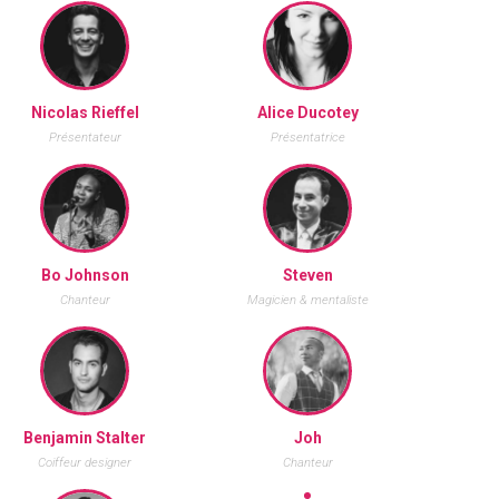
Nicolas Rieffel
Alice Ducotey
Présentateur
Présentatrice
Bo Johnson
Steven
Chanteur
Magicien & mentaliste
Benjamin Stalter
Joh
Coiffeur designer
Chanteur