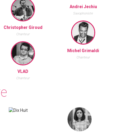
Andrei Jechiu
Saxophoniste
Christopher Giroud
Chanteur
Michel Grimaldi
Chanteur
VLAD
Chanteur
re