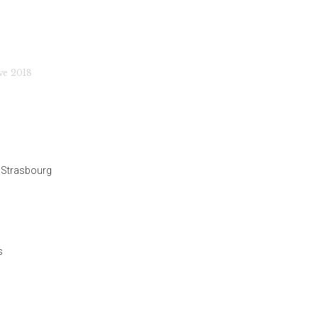
ve 2018
e Strasbourg
s