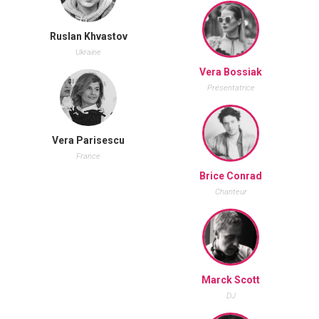
Ruslan Khvastov
Ukraine
Vera Bossiak
Présentatrice
Vera Parisescu
France
Brice Conrad
Chanteur
Marck Scott
DJ