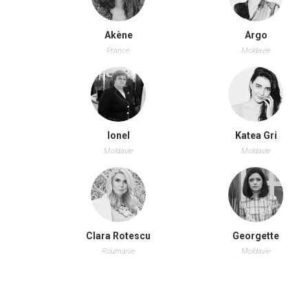
Akène
Argo
France
Moldavie
Ionel
Katea Gri
Moldavie
Moldavie
Clara Rotescu
Georgette
Roumanie
Moldavie