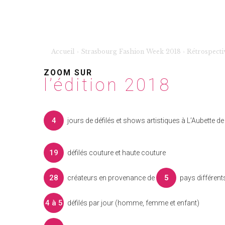
Accueil
›
Strasbourg Fashion Week 2018
›
Rétrospecti
ZOOM SUR
l’édition 2018
4
jours de défilés et shows artistiques à L’Aubette d
19
défilés couture et haute couture
28
5
créateurs en provenance de
pays différent
4 à 5
défilés par jour (homme, femme et enfant)