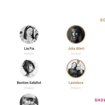
G
Lia Fia
Julia Allert
Moldavie
Moldavie
Bastien Sebillot
Lavielace
Belgique
Moldavie
SHO