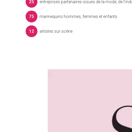
25
entreprises partenaires issues de la mode, de l’indu
75
mannequins hommes, femmes et enfants
12
artistes sur scène