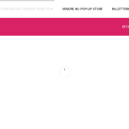
STRASBOURG FASHION WEEK 2018
VENDRE AU POP-UP STORE
BILLETTERI
RÉT