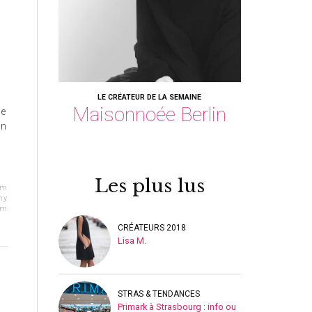
LE CRÉATEUR DE LA SEMAINE
Maisonnoée Berlin
ne
on
Les plus lus
om
hy
om
CRÉATEURS 2018
Lisa M.
STRAS & TENDANCES
Primark à Strasbourg : info ou