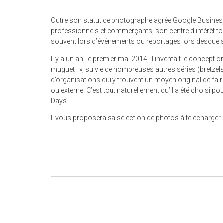
Outre son statut de photographe agrée Google Business Vi
professionnels et commerçants, son centre d’intérêt to
souvent lors d’événements ou reportages lors desquels il
Il y a un an, le premier mai 2014, il inventait le concept 
muguet ! », suivie de nombreuses autres séries (bretzel
d’organisations qui y trouvent un moyen original de fai
ou externe. C’est tout naturellement qu’il a été choisi p
Days.
Il vous proposera sa sélection de photos à télécharge