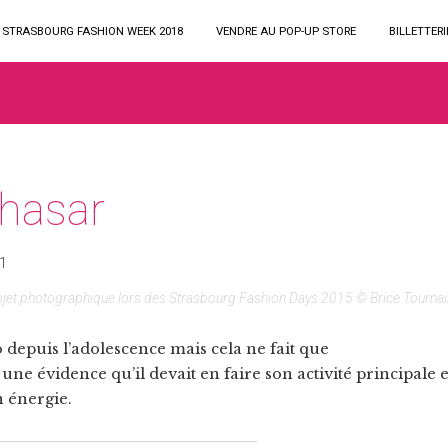
STRASBOURG FASHION WEEK 2018
VENDRE AU POP-UP STORE
BILLETTERI
thasar
jet photographique lors des Strasbourg Fashion Days 2015 © Brice Tournai
depuis l’adolescence mais cela ne fait que
ne évidence qu’il devait en faire son activité principale e
n énergie.