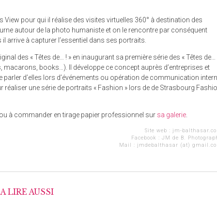
ew pour qui il réalise des visites virtuelles 360° à destination des
urne autour de la photo humaniste et on le rencontre par conséquent
 arrive à capturer l’essentiel dans ses portraits.
original des « Têtes de… ! » en inaugurant sa première série des « Têtes de…
s, macarons, books…). Il développe ce concept auprès d’entreprises et
re parler d’elles lors d’événements ou opération de communication inter
our réaliser une série de portraits « Fashion » lors de de Strasbourg Fashi
r ou à commander en tirage papier professionnel sur
sa galerie
.
Site web :
jm-balthasar.c
Facebook :
JM de B. Photograp
Mail : jmdebalthasar (at) gmail.c
A LIRE AUSSI