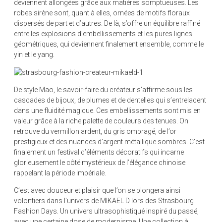
deviennent allongées grâce aux matières somptueuses. Les
robes sirène sont, quant à elles, ornées de motifs floraux
dispersés de part et d’autres. De là, s’offre un équilibre raffiné
entre les explosions d’embellissements et les pures lignes
géométriques, qui deviennent finalement ensemble, comme le
yin et le yang.
De style Mao, le savoir-faire du créateur s’affirme sous les
cascades de bijoux, de plumes et de dentelles qui s’entrelacent
dans une fluidité magique. Ces embellissements sont mis en
valeur grâce à la riche palette de couleurs des tenues. On
retrouve du vermillon ardent, du gris ombragé, de l’or
prestigieux et des nuances d’argent métallique sombres. C’est
finalement un festival d’éléments décoratifs qui incarne
glorieusement le côté mystérieux de l’élégance chinoise
rappelant la période impériale.
C’est avec douceur et plaisir que l’on se plongera ainsi
volontiers dans l’univers de MIKAEL D lors des Strasbourg
Fashion Days. Un univers ultrasophistiqué inspiré du passé,
avec une certaine dose de modernisme. Une collection à