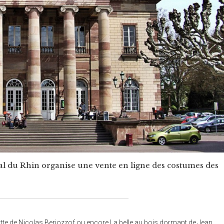
onal du Rhin organise une vente en ligne des costumes des
tte de Nicolas Beriozzof ou encore La belle au bois dormant de Jean