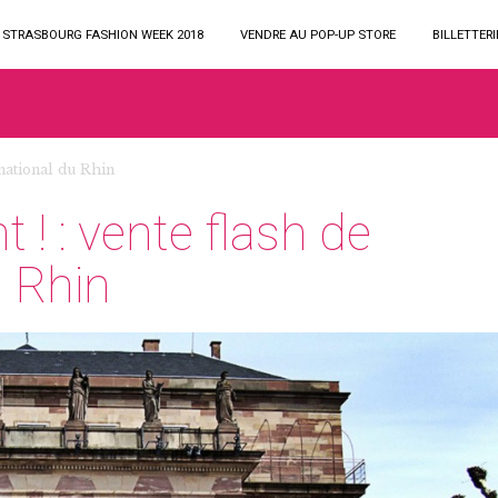
STRASBOURG FASHION WEEK 2018
VENDRE AU POP-UP STORE
BILLETTERI
 national du Rhin
! : vente flash de
u Rhin