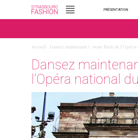
PRÉSENTATION
Accueil
›
Dansez maintenant ! : vente flash de l’Opéra
Dansez maintenant 
l’Opéra national d