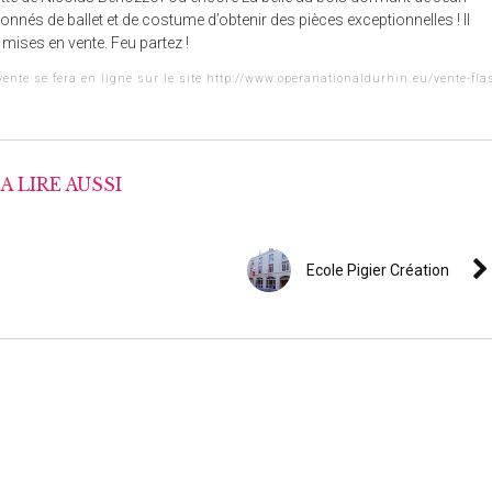
nnés de ballet et de costume d’obtenir des pièces exceptionnelles ! Il
mises en vente. Feu partez !
vente se fera en ligne sur le site
http://www.operanationaldurhin.eu/vente-fla
A LIRE AUSSI
Ecole Pigier Création