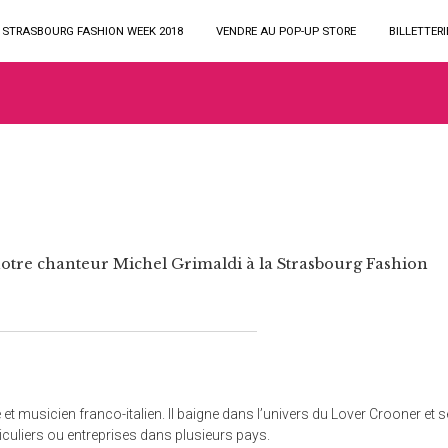
STRASBOURG FASHION WEEK 2018
VENDRE AU POP-UP STORE
BILLETTERI
notre chanteur Michel Grimaldi à la Strasbourg Fashion
et musicien franco-italien. Il baigne dans l’univers du Lover Crooner et s
culiers ou entreprises dans plusieurs pays.