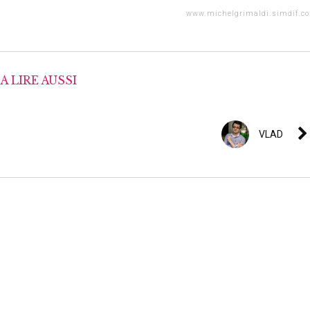
www.michelgrimaldi.simdif.c
A LIRE AUSSI
VLAD