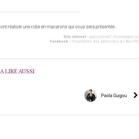
ls vont réaliser une robe en macarons qui vous sera présentée.
Site internet :
patissiers67.monwebpro.c
Facebook :
Corporation des pâtissiers du Bas-Rh
A LIRE AUSSI
Paola Guigou