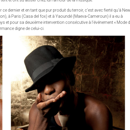
t et ont su attiser chez lui l’amour de la musique.
e dernier et en tant que pur produit du terroir, c’est avec fierté qu’à Ne
on), à Paris (Casa del fox) et à Yaoundé (Maeva-Cameroun) il a eu à
ys et pour sa deuxième intervention consécutive à l’événement « Mode 
ormance digne de celui-ci.