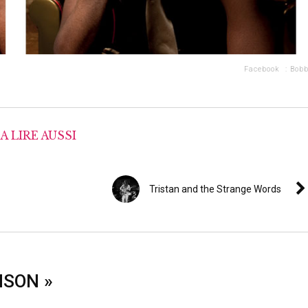
Facebook :
Bob
A LIRE AUSSI
Tristan and the Strange Words
NSON »