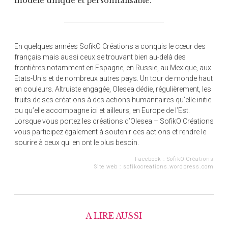
modèle unique et personnalisable.
En quelques années SofikO Créations a conquis le cœur des
français mais aussi ceux se trouvant bien au-delà des
frontières notamment en Espagne, en Russie, au Mexique, aux
Etats-Unis et de nombreux autres pays. Un tour de monde haut
en couleurs. Altruiste engagée, Olesea dédie, régulièrement, les
fruits de ses créations à des actions humanitaires qu’elle initie
ou qu’elle accompagne ici et ailleurs, en Europe de l’Est.
Lorsque vous portez les créations d’Olesea – SofikO Créations
vous participez également à soutenir ces actions et rendre le
sourire à ceux qui en ont le plus besoin.
Facebook :
SofikO Créations
Site web :
sofikocreations.wordpress.com
A LIRE AUSSI