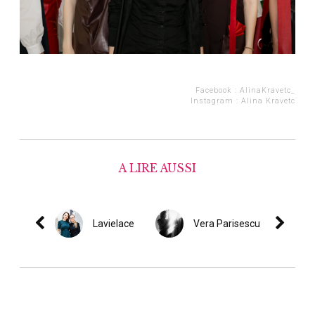
Facebook :
AlinaKravetc_
Instagram :
Alina Kravetc
A LIRE AUSSI
Lavielace
Vera Parisescu