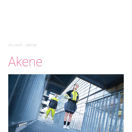
Accueil
›
Akene
Akene